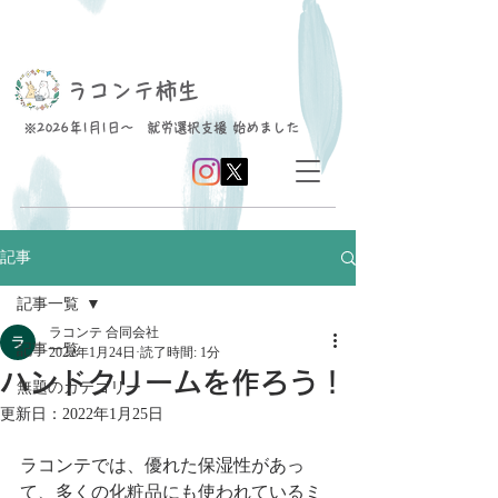
​ラコンテ柿生
※2026年1月1日～ 就労選択支援 始めました
記事
記事一覧
ラコンテ 合同会社
記事一覧
2022年1月24日
読了時間: 1分
ハンドクリームを作ろう！
無題のカテゴリー
更新日：
2022年1月25日
ラコンテでは、優れた保湿性があっ
て、多くの化粧品にも使われているミ