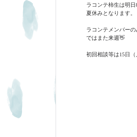
ラコンテ柿生は明日8
夏休みとなります。
ラコンテメンバーの
ではまた来週👋
初回相談等は15日（