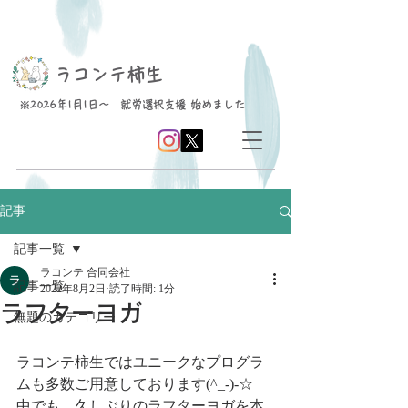
​ラコンテ柿生
※2026年1月1日～ 就労選択支援 始めました
記事
記事一覧
ラコンテ 合同会社
記事一覧
2022年8月2日
読了時間: 1分
ラフターヨガ
無題のカテゴリー
ラコンテ柿生ではユニークなプログラ
ムも多数ご用意しております(^_-)-☆
中でも、久しぶりのラフターヨガを本