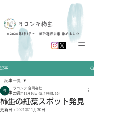
​ラコンテ柿生
※2026年1月1日～ 就労選択支援 始めました
記事
記事一覧
ラコンテ 合同会社
記事一覧
2021年11月16日
読了時間: 1分
柿生の紅葉スポット発見
無題のカテゴリー
更新日：
2021年11月30日