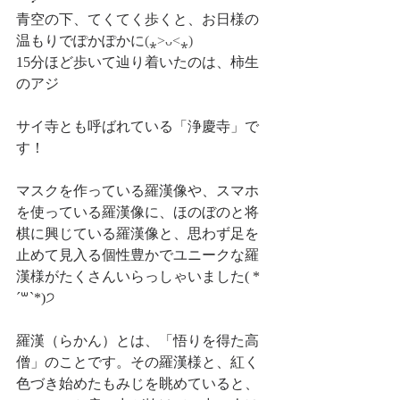
青空の下、てくてく歩くと、お日様の
温もりでぽかぽかに
(⁎˃ᴗ˂⁎)
15分ほど歩いて辿り着いたのは、柿生
のアジ
サイ寺とも呼ばれている「浄慶寺」で
す！
マスクを作っている羅漢像や、スマホ
を使っている羅漢像に、ほのぼのと将
棋に興じている羅漢像と、思わず足を
止めて見入る個性豊かでユニークな羅
漢様がたくさんいらっしゃいました( *
´꒳`*)੭
羅漢（らかん）とは、「
悟りを得た高
僧
」のことです。その羅漢様と、紅く
色づき始めたもみじを眺めていると、