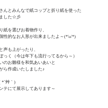
さんとみんなで紙コップと折り紙を使った
ました☆彡
り紙を選びお着物作り、
性的なお人形が出来ましたよ～(*'ω'*)
と声も上がったり、
ぽっく（今は年下も流行ってるから～）
いのお雛様を和気あいあいと
がら作成いたしました♪
*´艸｀)
コンテにて展示してあります～