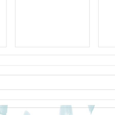
消費者トラブルに関するプロ
グラム
ファ
みなさま2024年も改めて宜しくお
願いいたします。 ブログも定期
的に更新してまいりますのでどう
ぞよろしくお願い致します。
(^_-)-☆ さて、年明け第一弾！ ラ
コンテメンバーさんによるブログ