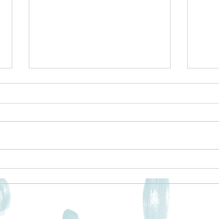
消費者トラブルに関するプロ
グラム
ファ
みなさま2024年も改めて宜しくお
願いいたします。 ブログも定期
的に更新してまいりますのでどう
ぞよろしくお願い致します。
(^_-)-☆ さて、年明け第一弾！ ラ
コンテメンバーさんによるブログ
になります。 ↓↓↓ 週木曜日のプロ
グラムは外部講師の方に来ていた