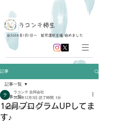
​ラコンテ柿生
※2026年1月1日～ 就労選択支援 始めました
記事
記事一覧
ラコンテ 合同会社
記事一覧
2021年12月3日
読了時間: 1分
12月プログラムUPしてま
無題のカテゴリー
す♪