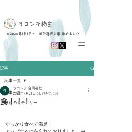
​ラコンテ柿生
※2026年1月1日～ 就労選択支援 始めました
記事
記事一覧
ラコンテ 合同会社
記事一覧
2022年7月21日
読了時間: 1分
食！！！
無題のカテゴリー
すっかり食べて満足！
アップするのを忘れておりました　中